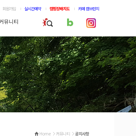
회원가입
실시간예약
캠핑장배치도
카페 캠브런치
커뮤니티
Home
커뮤니티
공지사항