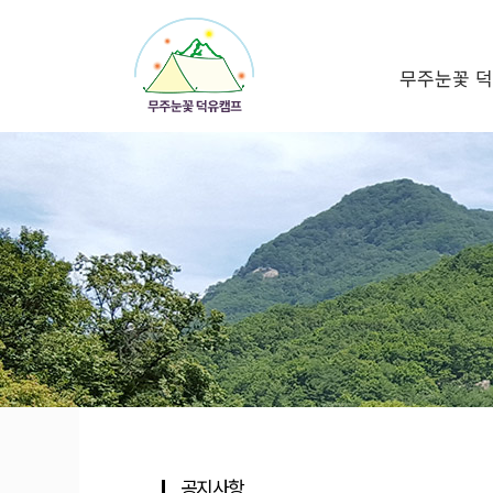
무주눈꽃 
공지사항