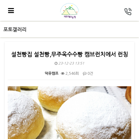
포토갤러리
설천빵집 설천빵,무주옥수수빵 캠브런치에서 런칭
23-12-23 13:51
덕유캠프
2,546회
0건
본문